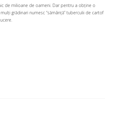
lnic de milioane de oameni. Dar pentru a obține o
i mulți grădinari numesc “sămânță” tuberculii de cartof
ducere.