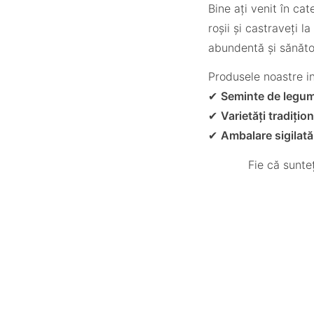
Bine ați venit în ca
roșii și castraveți l
abundentă și sănăto
Produsele noastre i
✔
Seminte de legum
✔
Varietăți tradiți
✔
Ambalare sigilată
Fie că sunte