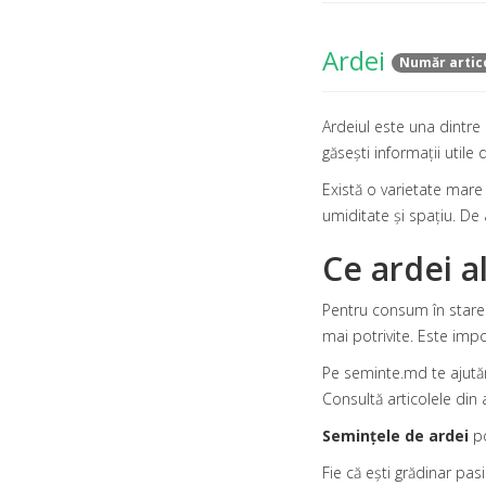
Ardei
Număr artic
Ardeiul este una dintre 
găsești informații utile
Există o varietate mare d
umiditate și spațiu. De 
Ce ardei 
Pentru consum în stare 
mai potrivite. Este imp
Pe seminte.md te ajutăm
Consultă articolele din 
Semințele de ardei
po
Fie că ești grădinar pas