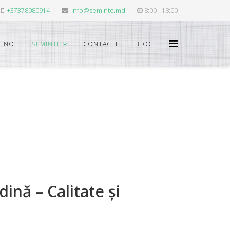
+37378080914
info@seminte.md
8:00 - 18:00
 NOI
SEMINTE
CONTACTE
BLOG
nă – Calitate și