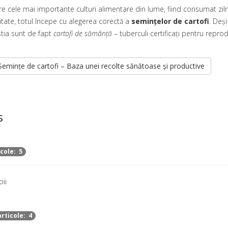
re cele mai importante culturi alimentare din lume, fiind consumat zi
litate, totul începe cu alegerea corectă a
semințelor de cartofi
. Deș
eștia sunt de fapt
cartofi de sămânță
– tuberculi certificați pentru repro
Semințe de cartofi – Baza unei recolte sănătoase și productive
s
cole: 5
pii
rticole: 4