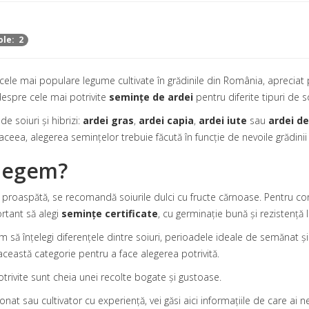
ole: 2
cele mai populare legume cultivate în grădinile din România, apreciat p
 despre cele mai potrivite
semințe de ardei
pentru diferite tipuri de so
e soiuri și hibrizi:
ardei gras
,
ardei capia
,
ardei iute
sau
ardei de
aceea, alegerea semințelor trebuie făcută în funcție de nevoile grădinii ș
alegem?
proaspătă, se recomandă soiurile dulci cu fructe cărnoase. Pentru conse
ortant să alegi
semințe certificate
, cu germinație bună și rezistență l
 să înțelegi diferențele dintre soiuri, perioadele ideale de semănat și
această categorie pentru a face alegerea potrivită.
trivite sunt cheia unei recolte bogate și gustoase.
ionat sau cultivator cu experiență, vei găsi aici informațiile de care ai