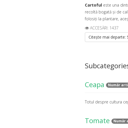
Cartoful
este una dint
recoltă bogată și de ca
folosiți la plantare, ac
ACCESĂRI: 1437
Citește mai departe: 
Subcategorie
Ceapa
Număr arti
Totul despre cultura ce
Tomate
Număr a