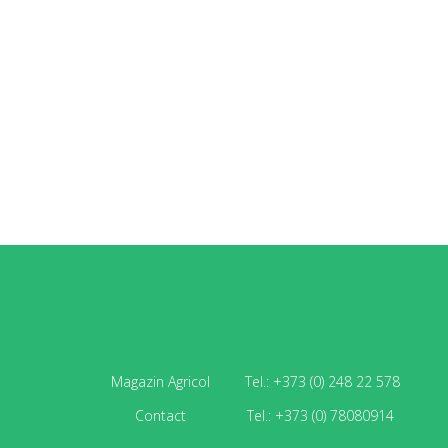
Magazin Agricol
Tel.: +373 (0) 248 22 578
Contact
Tel.: +373 (0) 78080914