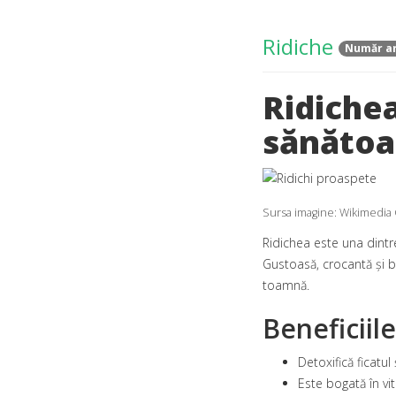
Ridiche
Număr ar
Ridichea
sănătoa
Sursa imagine: Wikimedi
Ridichea este una dintre
Gustoasă, crocantă și bo
toamnă.
Beneficiil
Detoxifică ficatul 
Este bogată în vit