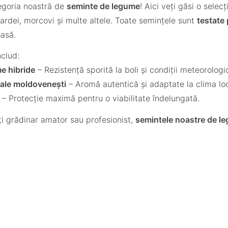
tegoria noastră de
seminte de legume
! Aici veți găsi o sele
a ardei, morcovi și multe altele. Toate semințele sunt
testate
asă.
nclud:
e hibride
– Rezistență sporită la boli și condiții meteorologi
onale moldovenești
– Aromă autentică și adaptate la clima loc
– Protecție maximă pentru o viabilitate îndelungată.
ți grădinar amator sau profesionist,
semintele noastre de l