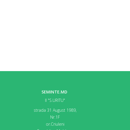
SEMINTE.MD
II "S.URITU"
strada 31 August 1989,
Nr.1F
or.Criuleni