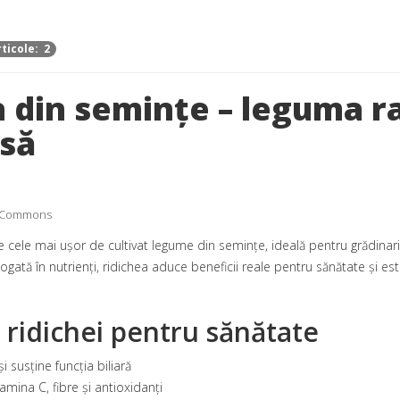
ticole: 2
 din semințe – leguma ra
să
a Commons
 cele mai ușor de cultivat legume din semințe, ideală pentru grădinarii
gată în nutrienți, ridichea aduce beneficii reale pentru sănătate și es
e ridichei pentru sănătate
și susține funcția biliară
amina C, fibre și antioxidanți