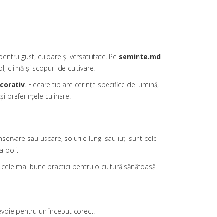
entru gust, culoare și versatilitate. Pe
seminte.md
l, climă și scopuri de cultivare.
corativ
. Fiecare tip are cerințe specifice de lumină,
i preferințele culinare.
rvare sau uscare, soiurile lungi sau iuți sunt cele
a boli.
 cele mai bune practici pentru o cultură sănătoasă.
 nevoie pentru un început corect.