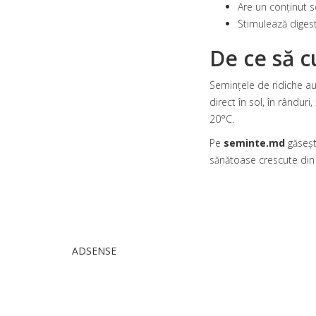
Are un conținut s
Stimulează diges
De ce să c
Semințele de ridiche au
direct în sol, în rândur
20°C.
Pe
seminte.md
găsești
sănătoase crescute din 
ADSENSE