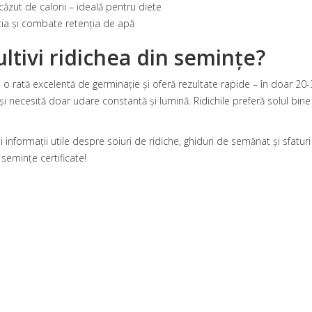
căzut de calorii – ideală pentru diete
tia și combate retenția de apă
ultivi ridichea din semințe?
 o rată excelentă de germinație și oferă rezultate rapide – în doar 20
i, și necesită doar udare constantă și lumină. Ridichile preferă solul bi
 informații utile despre soiuri de ridiche, ghiduri de semănat și sfaturi 
semințe certificate!