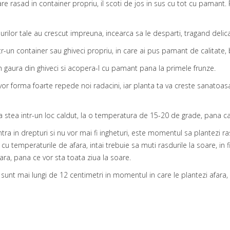
re rasad in container propriu, il scoti de jos in sus cu tot cu pamant. 
rilor tale au crescut impreuna, incearca sa le desparti, tragand delica
tr-un container sau ghiveci propriu, in care ai pus pamant de calitate,
n gaura din ghiveci si acopera-l cu pamant pana la primele frunze.
vor forma foarte repede noi radacini, iar planta ta va creste sanatoas
a stea intr-un loc caldut, la o temperatura de 15-20 de grade, pana 
tra in drepturi si nu vor mai fi ingheturi, este momentul sa plantezi r
cu temperaturile de afara, intai trebuie sa muti rasdurile la soare, in fi
ara, pana ce vor sta toata ziua la soare.
 sunt mai lungi de 12 centimetri in momentul in care le plantezi afara,