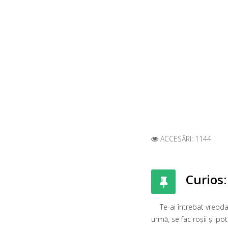
ACCESĂRI: 1144
Curios:
Te-ai întrebat vreoda
urmă, se fac roșii și po