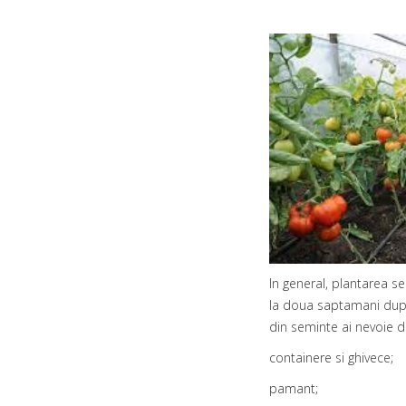
In general, plantarea s
la doua saptamani dupa 
din seminte ai nevoie d
containere si ghivece;
pamant;