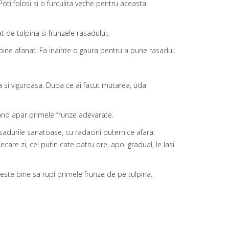
Poti folosi si o furculita veche pentru aceasta
t de tulpina si frunzele rasadului.
 bine afanat. Fa inainte o gaura pentru a pune rasadul.
a si viguroasa. Dupa ce ai facut mutarea, uda
cand apar primele frunze adevarate.
asadurile sanatoase, cu radacini puternice afara.
ecare zi, cel putin cate patru ore, apoi gradual, le lasi
 este bine sa rupi primele frunze de pe tulpina.