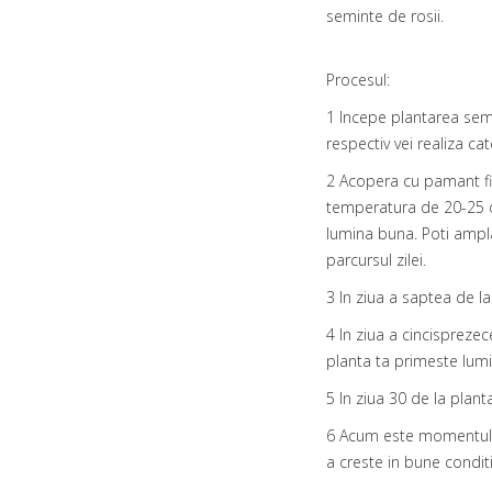
seminte de rosii.
Procesul:
1 Incepe plantarea semi
respectiv vei realiza c
2 Acopera cu pamant fie
temperatura de 20-25 de
lumina buna. Poti ampla
parcursul zilei.
3 In ziua a saptea de l
4 In ziua a cincispreze
planta ta primeste lumi
5 In ziua 30 de la plan
6 Acum este momentul in
a creste in bune conditi