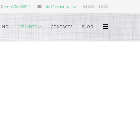
+37378080914
info@seminte.md
8:00 - 18:00
 NOI
SEMINTE
CONTACTE
BLOG