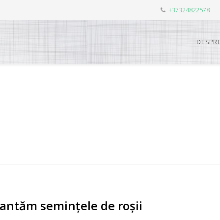
+37324822578
DESPRE
antăm semințele de roșii