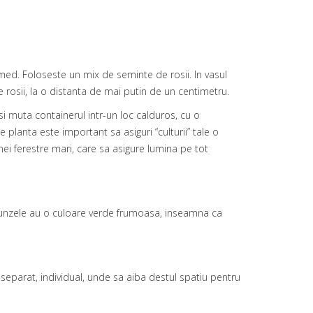
med. Foloseste un mix de seminte de rosii. In vasul
e rosii, la o distanta de mai putin de un centimetru.
i muta containerul intr-un loc calduros, cu o
planta este important sa asiguri “culturii” tale o
ei ferestre mari, care sa asigure lumina pe tot
 frunzele au o culoare verde frumoasa, inseamna ca
separat, individual, unde sa aiba destul spatiu pentru