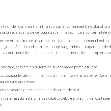
ntelor de rosii inauntru, intr-un container cu pamant bine afanat si u
ateva brazde adanci de cel putin un centimetru, in care pui semintele d
care brazda in care ai pus semintele de rosii. Uda pamantul delicat s
 grade. Atunci cand semintele incep sa germineze si apar tulpinile de 
sa containerul fie sub lumina directa a unui neon, fie in apropierea un
a plantare, semintele vor germina si vor aparea primele frunze.
cea, rasadurile tale sunt in continuare mici, insa vor mai creste. Daca
na de care are nevoie.
tare vor aparea primele rasaduri adevarate de rosii.
 care rasadul este bine dezvoltat si trebuie mutat intr-un container 
i.