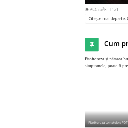
ACCESĂRI: 1121
Citește mai departe: C
Cum pro
Fitoftoroza și pătarea br
simptomele, poate fi prea
Fitoftoroza tomatelor; FO