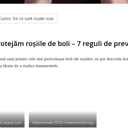
urios: De ce sunt roșiile roșii
tejăm roșiile de boli – 7 reguli de pre
ună sunt printre cele mai periculoase boli ale roșiilor: se pot dezvolta le
 târziu de a realiza tratamentele.
TO: avgust.com
Pătarea brună; FOTO: tomahnousfarm.org