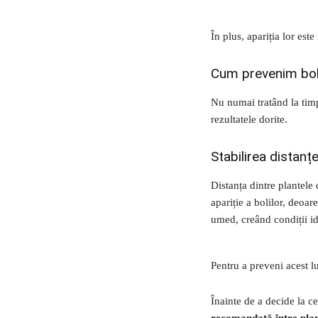
În plus, apariția lor est
Cum prevenim boli
Nu numai tratând la timp
rezultatele dorite.
Stabilirea distanț
Distanța dintre plantele 
apariție a bolilor, deoa
umed, creând condiții id
Pentru a preveni acest lu
Înainte de a decide la ce
recomandată între plan