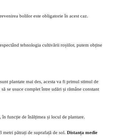
revenirea bolilor este obligatorie în acest caz.
respectând tehnologia cultivării roșiilor, putem obține
e sunt plantate mai des, acesta va fi primul stimul de
p să se usuce complet între udări și rămâne constant
 în funcție de înălțimea și locul de plantare.
,3 metri pătrați de suprafață de sol.
Distanța medie