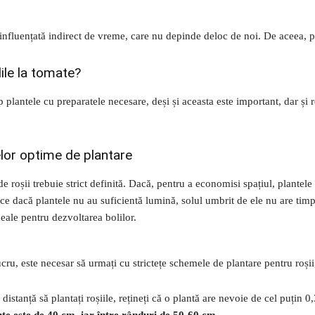
e influențată indirect de vreme, care nu depinde deloc de noi. De aceea, p
le la tomate?
 plantele cu preparatele necesare, deși și aceasta este important, dar și 
elor optime de plantare
de roșii trebuie strict definită. Dacă, pentru a economisi spațiul, plantel
rece dacă plantele nu au suficientă lumină, solul umbrit de ele nu are tim
eale pentru dezvoltarea bolilor.
cru, este necesar să urmați cu strictețe schemele de plantare pentru roșii,
 distanță să plantați roșiile, rețineți că o plantă are nevoie de cel puțin 0
te este de 40 cm, iar între rânduri de 50-60 cm
.