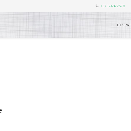
+37324822578
DESPRE
e