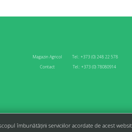
Magazin Agricol
Tel.: +373 (0) 248 22 578
Contact
Tel.: +373 (0) 78080914
CAUTARI CU GOOGLE
scopul îmbunătățirii serviciilor acordate de acest websit
© 2026 Seminte.MD. All Rights Reserved.