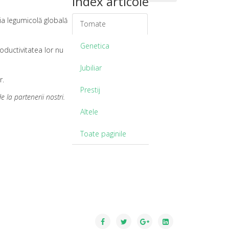
Index articole
ia legumicolă globală
Tomate
Genetica
oductivitatea lor nu
Jubiliar
r.
Prestij
la partenerii nostri.
Altele
Toate paginile