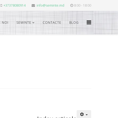
+37378080914
info@seminte.md
8:00 - 18:00
 NOI
SEMINTE
CONTACTE
BLOG