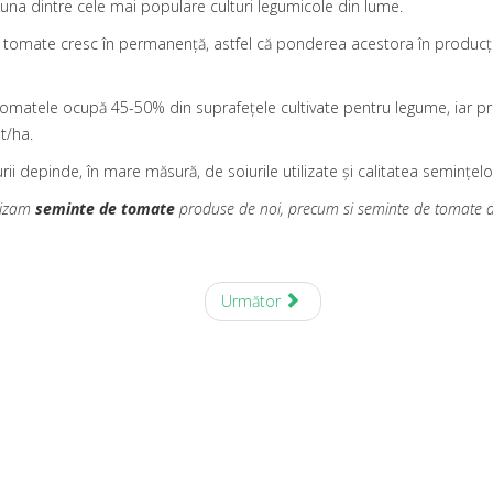
una dintre cele mai populare culturi legumicole din lume.
u tomate cresc în permanenţă, astfel că ponderea acestora în producţ
omatele ocupă 45-50% din suprafeţele cultivate pentru legume, iar pr
t/ha.
ii depinde, în mare măsură, de soiurile utilizate şi calitatea seminţelo
lizam
seminte de tomate
produse de noi, precum si seminte de tomate de 
Următor