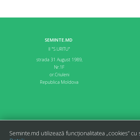
SEMINTE.MD
II "S.URITU"
strada 31 August 1989,
Nr.1F
or.Criuleni
Republica Moldova
Seminte.md utilizează funcționalitatea „cookies” cu 