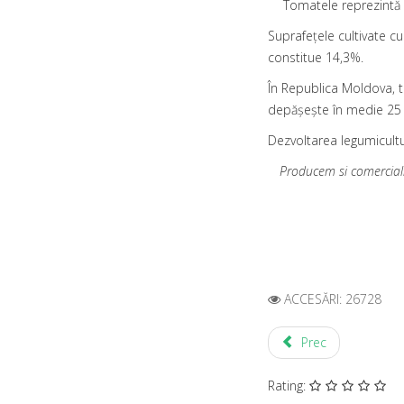
Tomatele reprezintă 
Suprafeţele cultivate c
constitue 14,3%.
În Republica Moldova, t
depăşeşte în medie 25 
Dezvoltarea legumicultur
Producem si comercia
ACCESĂRI: 26728
Prec
Rating: