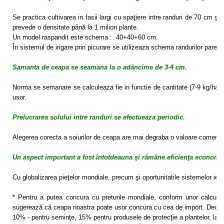
Se practica cultivarea in fasii largi cu spaţiere intre randuri de 70 cm ş
prevede o densitate până la 1 milion plante.
Un model raspandit este schema : 40+40+60 cm.
În sistemul de irigare prin picurare se utilizeaza schema randurilor pare, 
Samanta de ceapa se seamana la o adâncime de 3-4 cm.
Norma se semanare se calculeaza fie in functie de cantitate (7-9 kg/ha), 
usor.
Prelucrarea solului intre randuri se efectueaza periodic.
Alegerea corecta a soiurilor de ceapa are mai degraba o valoare comercial
Un aspect important a fost întotdeauna şi rămâne eficienţa economi
Cu globalizarea pieţelor mondiale, precum şi oportunitatile sistemelor ieft
* Pentru a putea concura cu preturile mondiale, conform unor calcule,
sugerează că ceapa noastra poate usor concura cu cea de import.
Deci, 
10% - pentru seminţe, 15% pentru produsele de protecţie a plantelor, la 10