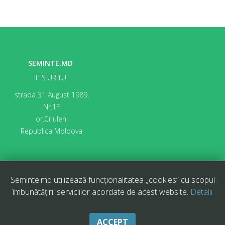
SEMINTE.MD
II "S.URITU"
strada 31 August 1989,
Nr.1F
or.Criuleni
Republica Moldova
Seminte.md utilizează funcționalitatea „cookies” cu scopul
îmbunătățirii serviciilor acordate de acest website.
Detalii
CAUTARI CU GOOGLE
© 2026 Seminte.MD. All Rights Reserved.
ACCEPT