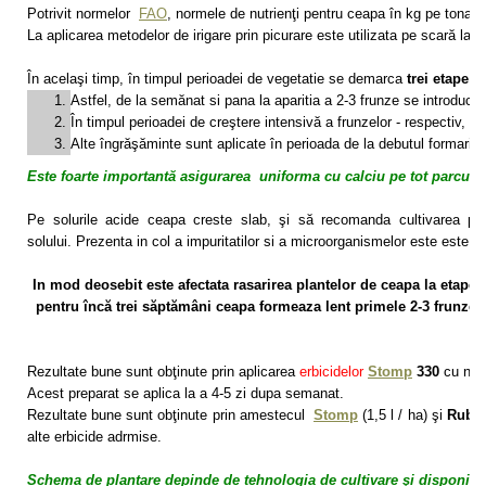
Potrivit normelor
FAO
, normele de nutrienţi pentru ceapa în kg pe tona 
La aplicarea metodelor de irigare prin picurare este utilizata pe scară largă
În acelaşi timp, în timpul perioadei de vegetatie se demarca
trei etape d
Astfel, de la semănat si pana la aparitia a 2-3 frunze se introduce:
În timpul perioadei de creştere intensivă a frunzelor - respectiv, 
Alte îngrăşăminte sunt aplicate în perioada de la debutul formarii b
Este foarte importantă asigurarea uniforma cu calciu pe tot parcurs
Pe solurile acide ceapa creste slab, şi să recomanda cultivarea prin 
solului.
Prezenta in col a impuritatilor si a microorganismelor este este 
In mod deosebit este afectata rasarirea plantelor de ceapa la etapele
pentru încă trei săptămâni ceapa formeaza lent primele 2-3 frunze. A
Rezultate bune sunt obţinute prin aplicarea
erbicidelor
Stomp
330
cu norm
Acest preparat se aplica la a 4-5 zi dupa semanat.
Rezultate bune sunt obţinute prin amestecul
Stomp
(1,5 l / ha) şi
Rubic
alte erbicide adrmise.
Schema de plantare depinde de tehnologia de cultivare şi disponibilit