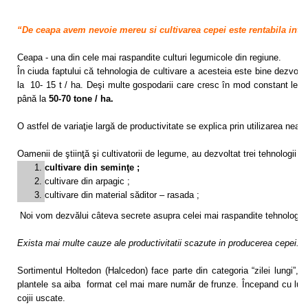
“De ceapa avem nevoie mereu si cultivarea cepei este rentabila into
Ceapa - una din cele mai raspandite culturi legumicole din regiune.
În ciuda faptului că tehnologia de cultivare a acesteia este bine dezvolta
la 10- 15 t / ha. Deşi multe gospodarii care cresc în mod constant legume,
până la
50-70 tone / ha.
O astfel de variaţie largă de productivitate se explica prin utilizarea nead
Oamenii de ştiinţă şi cultivatorii de legume, au dezvoltat trei tehnologii 
cultivare din seminţe ;
cultivare din arpagic ;
cultivare din material săditor – rasada ;
Noi vom dezvălui câteva secrete asupra celei mai raspandite tehnologii
Exista mai multe cauze ale productivitatii scazute in producerea cepei.
Sortimentul Holtedon (Halcedon) face parte din categoria “zilei lungi”, 
plantele sa aiba format cel mai mare număr de frunze. Începand cu luna i
cojii uscate.