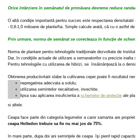
Orice întârziere în semănatul de primăvara devreme reduce randame
O altă condiţie importantă pentru succes este respectarea densitatatii de p
- 0,8-1,0 milioane de plante/ha. Simple calcule arată, că cu o astfel de 
Prin urmare, norma de semănat se corecteaza în funcţie de schemele
Norma de plantare pentru tehnologiile tradiţionale dezvoltate de Institut
Dar, în condiţiile actuale de utilizare a semanatorilor cu precizie inalta s
Pentru tehnologiile cu utilizarea de hibrizi, se însămânţează la o densitat
Obtinerea productivitatii slabe la cultivarea cepei poate fi rezultatul neres
nepregatirea adecvata a solulu;
utilizarea semintelor necalitative, invechite;
lipsa sau aplicarea insuficienta a
schemelor de protectie
ale plante
s
i altele.
Ceapa face parte din categoria legumelor a caror samanta are proprietat
ceapa Holtedon trebuie sa fie nu mai jos de 75%.
In mare parte, dupa doi ani seminţele de ceapa îşi pierd rapid capacitatea