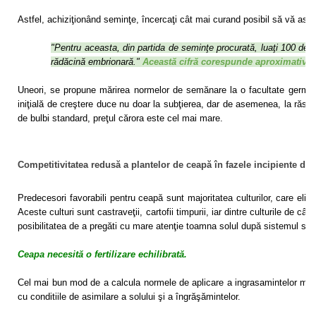
Astfel, achiziţionând seminţe, încercaţi cât mai curand posibil să vă asig
"Pentru aceasta, din partida de seminţe procurată, luaţi 100 de s
rădăcină embrionară."
Această cifră cor
espunde aproximativ pr
Uneori, se propune mărirea normelor de semănare la o facultate germin
iniţială de creştere duce nu doar la subţierea, dar de asemenea, la răsărir
de bulbi standard, preţul cărora este cel mai mare.
Competitivitatea redusă a plantelor de ceapă în fazele incipiente de 
Predecesori favorabili pentru ceapă sunt majoritatea culturilor, care eli
Aceste culturi sunt castraveţii, cartofii timpurii, iar dintre culturile de 
posibilitatea de a pregăti cu mare atenţie toamna solul după sistemul sem
Ceapa necesită o fertilizare echilibrată.
Cel mai bun mod de a calcula normele de aplicare a ingrasamintelor miner
cu conditiile de asimilare a solului şi a îngrăşămintelor.