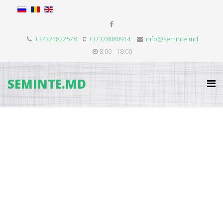
+37324822578
+37378080914
info@seminte.md
8:00 - 18:00
SEMINTE.MD