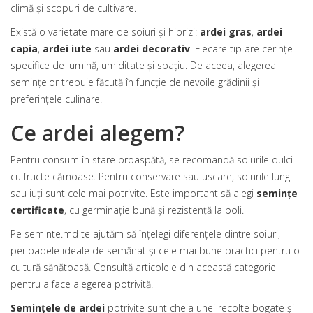
climă și scopuri de cultivare.
Există o varietate mare de soiuri și hibrizi:
ardei gras
,
ardei
capia
,
ardei iute
sau
ardei decorativ
. Fiecare tip are cerințe
specifice de lumină, umiditate și spațiu. De aceea, alegerea
semințelor trebuie făcută în funcție de nevoile grădinii și
preferințele culinare.
Ce ardei alegem?
Pentru consum în stare proaspătă, se recomandă soiurile dulci
cu fructe cărnoase. Pentru conservare sau uscare, soiurile lungi
sau iuți sunt cele mai potrivite. Este important să alegi
semințe
certificate
, cu germinație bună și rezistență la boli.
Pe seminte.md te ajutăm să înțelegi diferențele dintre soiuri,
perioadele ideale de semănat și cele mai bune practici pentru o
cultură sănătoasă. Consultă articolele din această categorie
pentru a face alegerea potrivită.
Semințele de ardei
potrivite sunt cheia unei recolte bogate și