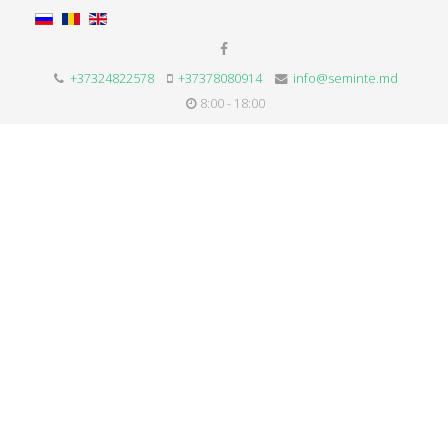
+37324822578
+37378080914
info@seminte.md
8:00 - 18:00