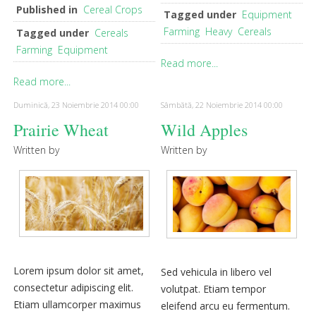
Published in
Cereal Crops
Tagged under
Equipment
Farming
Heavy
Cereals
Tagged under
Cereals
Farming
Equipment
Read more...
Read more...
Duminică, 23 Noiembrie 2014 00:00
Sâmbătă, 22 Noiembrie 2014 00:00
Prairie Wheat
Wild Apples
Written by
Written by
Lorem ipsum dolor sit amet,
Sed vehicula in libero vel
consectetur adipiscing elit.
volutpat. Etiam tempor
Etiam ullamcorper maximus
eleifend arcu eu fermentum.