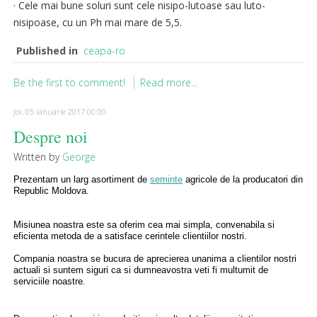
· Cele mai bune soluri sunt cele nisipo-lutoase sau luto-
nisipoase, cu un Ph mai mare de 5,5.
Published in
ceapa-ro
Be the first to comment!
Read more...
Joi, 05 Ianuarie 2017 00:00
Despre noi
Written by
George
Prezentam un larg asortiment de
seminte
agricole de la producatori din
Republic Moldova.
Misiunea noastra este sa oferim cea mai simpla, convenabila si
eficienta metoda de a satisface cerintele clientiilor nostri.
Compania noastra se bucura de aprecierea unanima a clientilor nostri
actuali si suntem siguri ca si dumneavostra veti fi multumit de
serviciile noastre.