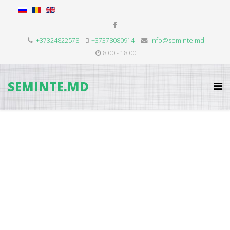
+37324822578
+37378080914
info@seminte.md
8:00 - 18:00
SEMINTE.MD