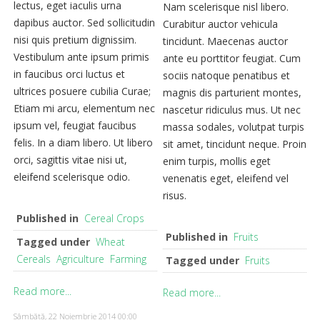
lectus, eget iaculis urna
Nam scelerisque nisl libero.
dapibus auctor. Sed sollicitudin
Curabitur auctor vehicula
nisi quis pretium dignissim.
tincidunt. Maecenas auctor
Vestibulum ante ipsum primis
ante eu porttitor feugiat. Cum
in faucibus orci luctus et
sociis natoque penatibus et
ultrices posuere cubilia Curae;
magnis dis parturient montes,
Etiam mi arcu, elementum nec
nascetur ridiculus mus. Ut nec
ipsum vel, feugiat faucibus
massa sodales, volutpat turpis
felis. In a diam libero. Ut libero
sit amet, tincidunt neque. Proin
orci, sagittis vitae nisi ut,
enim turpis, mollis eget
eleifend scelerisque odio.
venenatis eget, eleifend vel
risus.
Published in
Cereal Crops
Published in
Fruits
Tagged under
Wheat
Cereals
Agriculture
Farming
Tagged under
Fruits
Read more...
Read more...
Sâmbătă, 22 Noiembrie 2014 00:00