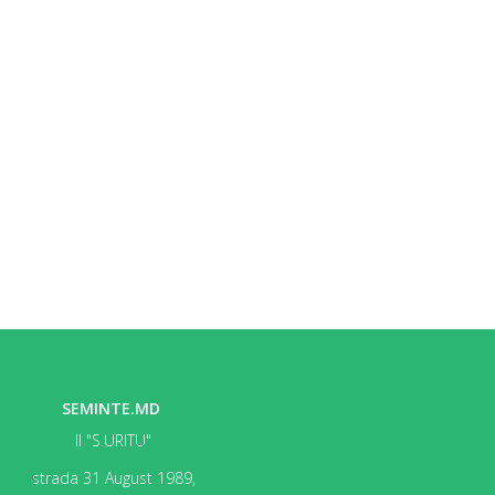
SEMINTE.MD
II "S.URITU"
strada 31 August 1989,